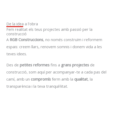
De la idea a l'obra
Fem realitat els teus projectes amb passió per la
construcció
A
RGB Construccions
, no només construïm i reformem
espais: creem llars, renovem somnis i donem vida a les
teves idees.
Des de
petites reformes
fins a
grans projectes
de
construcció, som aquí per acompanyar-te a cada pas del
camí, amb un
compromís
ferm amb la
qualitat
, la
transparència i la teva tranquil·litat.