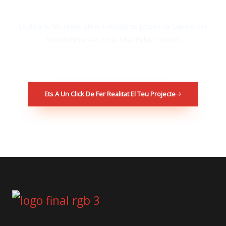
Explica’ns les teves idees i nosaltres posem la passió per
transformar-les en la teva millor creació
Ets A Un Click De Fer Realitat El Teu Projecte