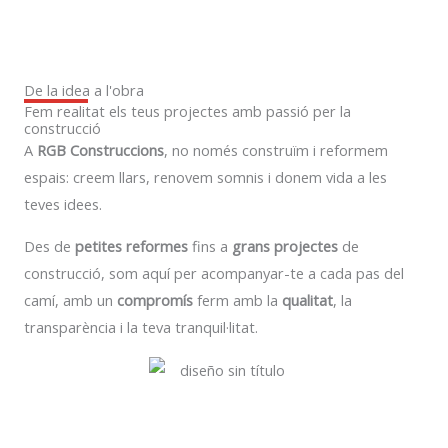
De la idea a l'obra
Fem realitat els teus projectes amb passió per la
construcció
A
RGB Construccions
, no només construïm i reformem
espais: creem llars, renovem somnis i donem vida a les
teves idees.
Des de
petites reformes
fins a
grans projectes
de
construcció, som aquí per acompanyar-te a cada pas del
camí, amb un
compromís
ferm amb la
qualitat
, la
transparència i la teva tranquil·litat.