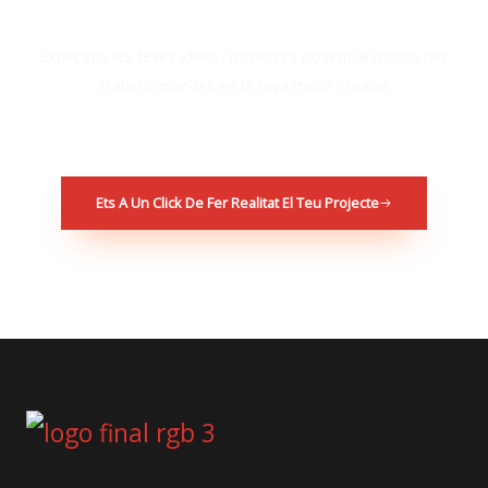
Explica’ns les teves idees i nosaltres posem la passió per
transformar-les en la teva millor creació
Ets A Un Click De Fer Realitat El Teu Projecte