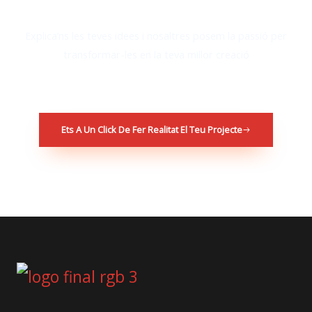
Explica’ns les teves idees i nosaltres posem la passió per
transformar-les en la teva millor creació
Ets A Un Click De Fer Realitat El Teu Projecte