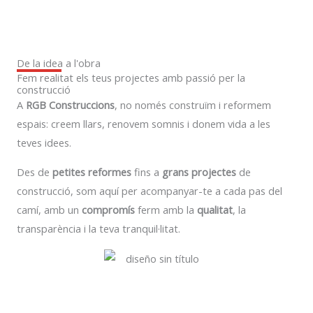
De la idea a l'obra
Fem realitat els teus projectes amb passió per la
construcció
A
RGB Construccions
, no només construïm i reformem
espais: creem llars, renovem somnis i donem vida a les
teves idees.
Des de
petites reformes
fins a
grans projectes
de
construcció, som aquí per acompanyar-te a cada pas del
camí, amb un
compromís
ferm amb la
qualitat
, la
transparència i la teva tranquil·litat.