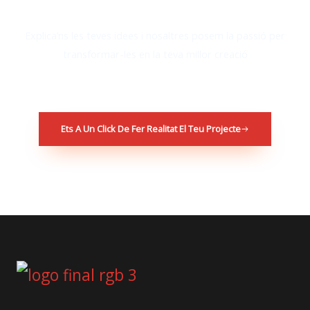
Explica’ns les teves idees i nosaltres posem la passió per
transformar-les en la teva millor creació
Ets A Un Click De Fer Realitat El Teu Projecte