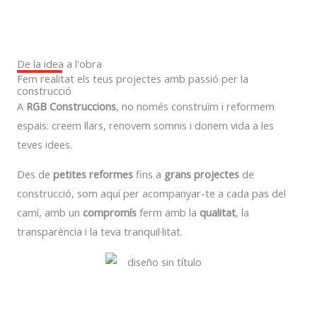
De la idea a l'obra
Fem realitat els teus projectes amb passió per la
construcció
A
RGB Construccions
, no només construïm i reformem
espais: creem llars, renovem somnis i donem vida a les
teves idees.
Des de
petites reformes
fins a
grans projectes
de
construcció, som aquí per acompanyar-te a cada pas del
camí, amb un
compromís
ferm amb la
qualitat
, la
transparència i la teva tranquil·litat.