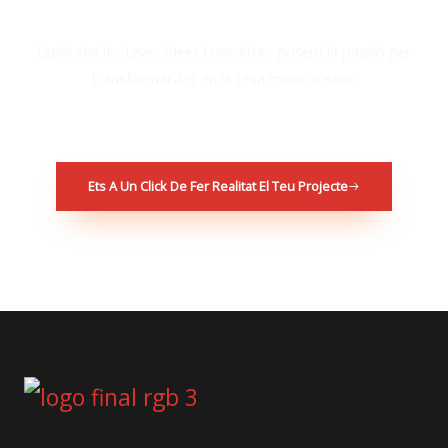
Explica’ns les teves idees i nosaltres posem la passió per
transformar-les en la teva millor creació
Ets A Un Click De Fer Realitat El Teu Projecte