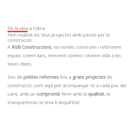
De la idea a l'obra
Fem realitat els teus projectes amb passió per la
construcció
A
RGB Construccions
, no només construïm i reformem
espais: creem llars, renovem somnis i donem vida a les
teves idees.
Des de
petites reformes
fins a
grans projectes
de
construcció, som aquí per acompanyar-te a cada pas del
camí, amb un
compromís
ferm amb la
qualitat
, la
transparència i la teva tranquil·litat.