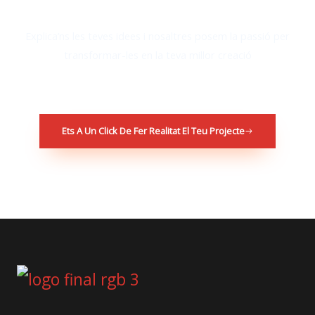
Explica’ns les teves idees i nosaltres posem la passió per
transformar-les en la teva millor creació
Ets A Un Click De Fer Realitat El Teu Projecte