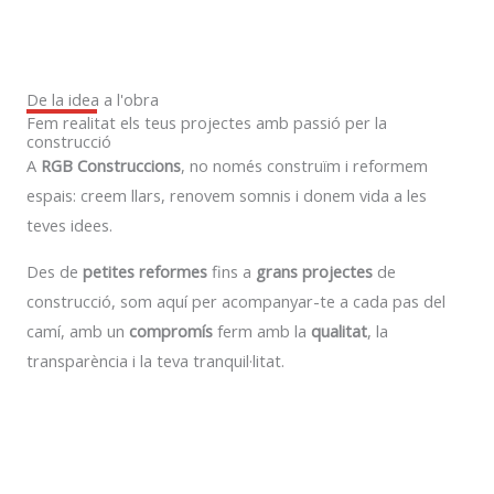
De la idea a l'obra
Fem realitat els teus projectes amb passió per la
construcció
A
RGB Construccions
, no només construïm i reformem
espais: creem llars, renovem somnis i donem vida a les
teves idees.
Des de
petites reformes
fins a
grans projectes
de
construcció, som aquí per acompanyar-te a cada pas del
camí, amb un
compromís
ferm amb la
qualitat
, la
transparència i la teva tranquil·litat.