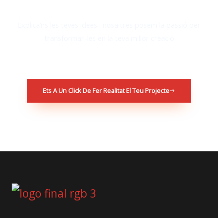
Explica’ns les teves idees i nosaltres posem la passió per
transformar-les en la teva millor creació
Ets A Un Click De Fer Realitat El Teu Projecte