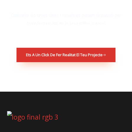
Explica’ns les teves idees i nosaltres posem la passió per
transformar-les en la teva millor creació
Ets A Un Click De Fer Realitat El Teu Projecte