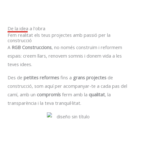
De la idea a l'obra
Fem realitat els teus projectes amb passió per la
construcció
A
RGB Construccions
, no només construïm i reformem
espais: creem llars, renovem somnis i donem vida a les
teves idees.
Des de
petites reformes
fins a
grans projectes
de
construcció, som aquí per acompanyar-te a cada pas del
camí, amb un
compromís
ferm amb la
qualitat
, la
transparència i la teva tranquil·litat.