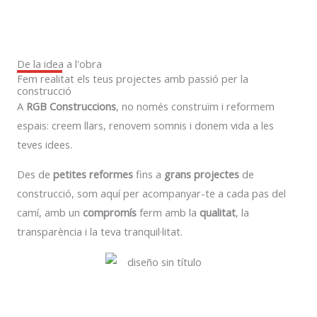
De la idea a l'obra
Fem realitat els teus projectes amb passió per la
construcció
A
RGB Construccions
, no només construïm i reformem
espais: creem llars, renovem somnis i donem vida a les
teves idees.
Des de
petites reformes
fins a
grans projectes
de
construcció, som aquí per acompanyar-te a cada pas del
camí, amb un
compromís
ferm amb la
qualitat
, la
transparència i la teva tranquil·litat.