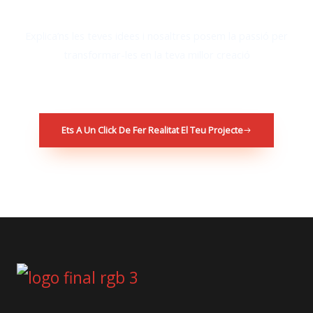
Explica’ns les teves idees i nosaltres posem la passió per
transformar-les en la teva millor creació
Ets A Un Click De Fer Realitat El Teu Projecte