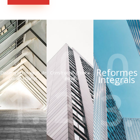
0
0
0
Reformes
Disseny i renovació de
Construcció d'obra
Integrals
cuines i banys
nova
1.
2.
3.