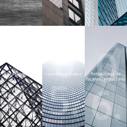
0
0
0
Obra pública i civíl
coordinació d'obra
Rehabilitació de
4.
5.
façanes i estructures
6.