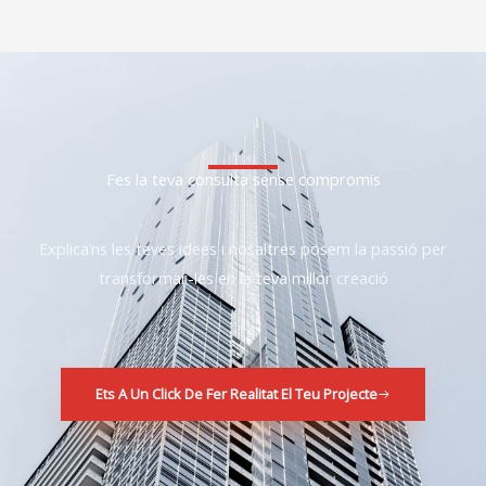
Fes la teva consulta sense compromis
Explica’ns les teves idees i nosaltres posem la passió per
transformar-les en la teva millor creació
Ets A Un Click De Fer Realitat El Teu Projecte