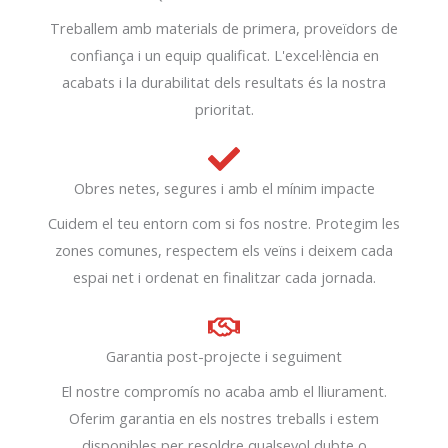
Treballem amb materials de primera, proveïdors de
confiança i un equip qualificat. L'excel·lència en
acabats i la durabilitat dels resultats és la nostra
prioritat.
Obres netes, segures i amb el mínim impacte
Cuidem el teu entorn com si fos nostre. Protegim les
zones comunes, respectem els veïns i deixem cada
espai net i ordenat en finalitzar cada jornada.
Garantia post-projecte i seguiment
El nostre compromís no acaba amb el lliurament.
Oferim garantia en els nostres treballs i estem
disponibles per resoldre qualsevol dubte o