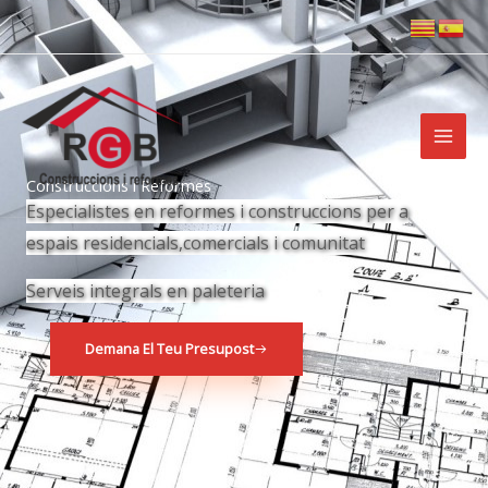
Ir
al
contenido
Construccions i Reformes
Especialistes en reformes i construccions per a
espais residencials,comercials i comunitat
Serveis integrals en paleteria
Demana El Teu Presupost