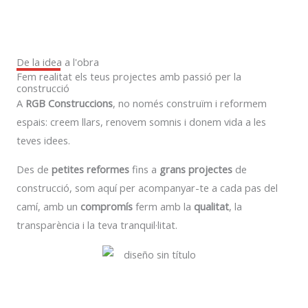
De la idea a l'obra
Fem realitat els teus projectes amb passió per la
construcció
A
RGB Construccions
, no només construïm i reformem
espais: creem llars, renovem somnis i donem vida a les
teves idees.
Des de
petites reformes
fins a
grans projectes
de
construcció, som aquí per acompanyar-te a cada pas del
camí, amb un
compromís
ferm amb la
qualitat
, la
transparència i la teva tranquil·litat.