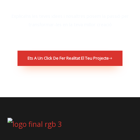
Explica’ns les teves idees i nosaltres posem la passió per
transformar-les en la teva millor creació
Ets A Un Click De Fer Realitat El Teu Projecte