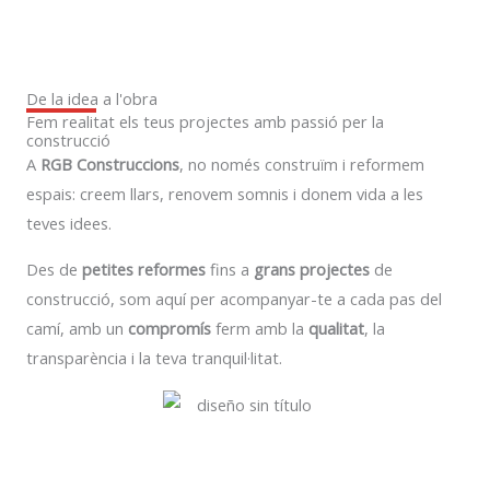
De la idea a l'obra
Fem realitat els teus projectes amb passió per la
construcció
A
RGB Construccions
, no només construïm i reformem
espais: creem llars, renovem somnis i donem vida a les
teves idees.
Des de
petites reformes
fins a
grans projectes
de
construcció, som aquí per acompanyar-te a cada pas del
camí, amb un
compromís
ferm amb la
qualitat
, la
transparència i la teva tranquil·litat.