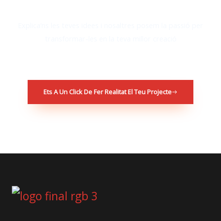
Explica’ns les teves idees i nosaltres posem la passió per
transformar-les en la teva millor creació
Ets A Un Click De Fer Realitat El Teu Projecte