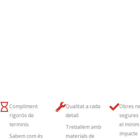
Compliment
Qualitat a cada
Obres ne
rigorós de
detall
segures 
terminis
el mínim
Treballem amb
impacte
Sabem com és
materials de