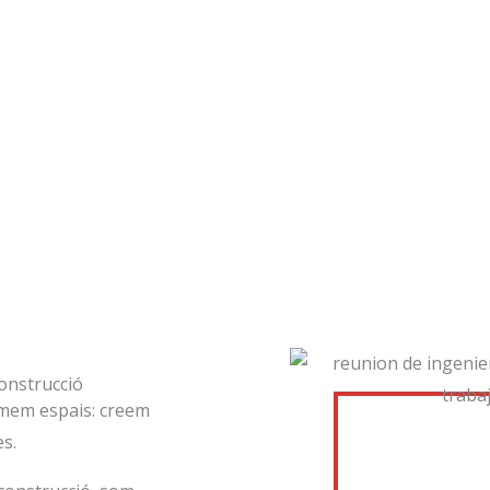
construcció
rmem espais: creem
es.