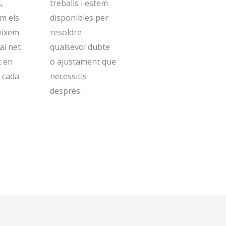
,
treballs i estem
m els
disponibles per
deixem
resoldre
ai net
qualsevol dubte
t en
o ajustament que
r cada
necessitis
després.