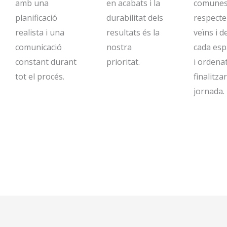
amb una
en acabats i la
comunes
planificació
durabilitat dels
respecte
realista i una
resultats és la
veïns i 
comunicació
nostra
cada esp
constant durant
prioritat.
i ordena
tot el procés.
finalitza
jornada.