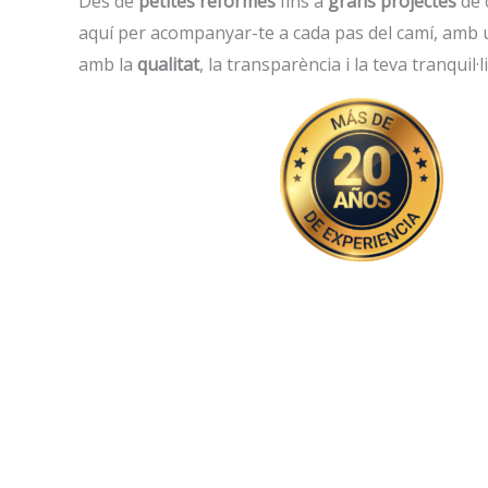
Des de
petites reformes
fins a
grans projectes
de 
aquí per acompanyar-te a cada pas del camí, amb
amb la
qualitat
, la transparència i la teva tranquil·li