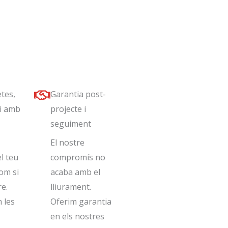
tes,
Garantia post-
i amb
projecte i
seguiment
El nostre
l teu
compromís no
om si
acaba amb el
re.
lliurament.
 les
Oferim garantia
en els nostres