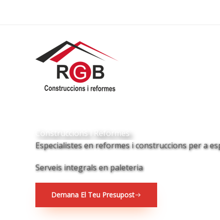
Ir
al
contenido
Construccions i Reformes
Especialistes en reformes i construccions per a es
Serveis integrals en paleteria
Demana El Teu Presupost