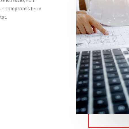
construcció, som
 un
compromís
ferm
tat.