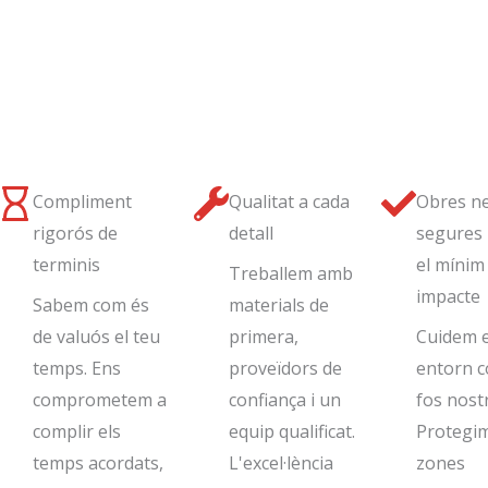
Compliment
Qualitat a cada
Obres ne
rigorós de
detall
segures 
terminis
el mínim
Treballem amb
impacte
Sabem com és
materials de
de valuós el teu
primera,
Cuidem e
temps. Ens
proveïdors de
entorn c
comprometem a
confiança i un
fos nost
complir els
equip qualificat.
Protegim
temps acordats,
L'excel·lència
zones