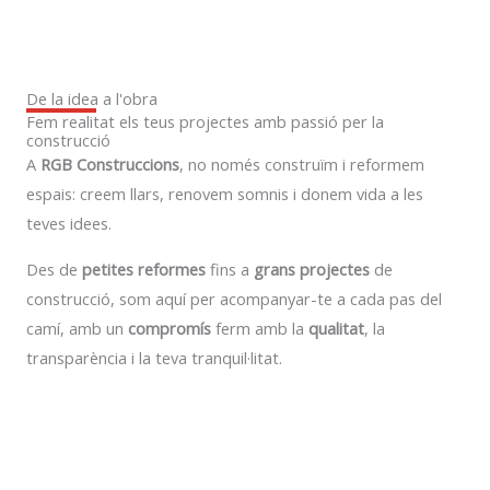
De la idea a l'obra
Fem realitat els teus projectes amb passió per la
construcció
A
RGB Construccions
, no només construïm i reformem
espais: creem llars, renovem somnis i donem vida a les
teves idees.
Des de
petites reformes
fins a
grans projectes
de
construcció, som aquí per acompanyar-te a cada pas del
camí, amb un
compromís
ferm amb la
qualitat
, la
transparència i la teva tranquil·litat.