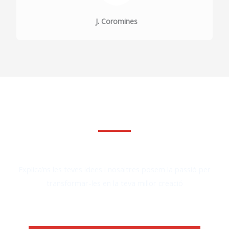
J. Coromines
Fes la teva consulta sense compromis
Explica’ns les teves idees i nosaltres posem la passió per
transformar-les en la teva millor creació