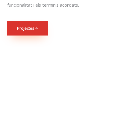
funcionalitat i els terminis acordats.
Projectes
0
0
0
Reformes
Disseny i renovació de
Construcció d'obra
Integrals
cuines i banys
nova
1.
2.